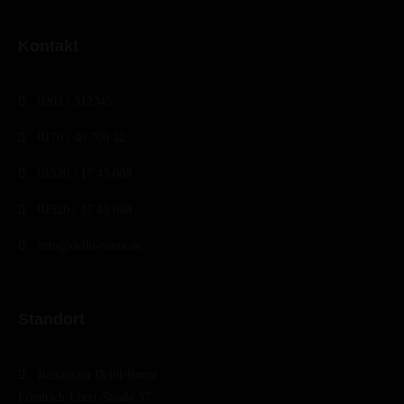
Kontakt
0202 / 312345
0170 / 40 700 32
01520 / 17 43 608
01520 / 17 43 608
info@delhi-roma.de
Standort
Restaurant Delhi-Roma
Friedrich-Ebert-Straße 37