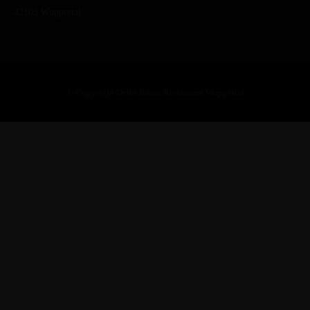
42103 Wuppertal
© Copyright Delhi Roma Restaurant Wuppertal