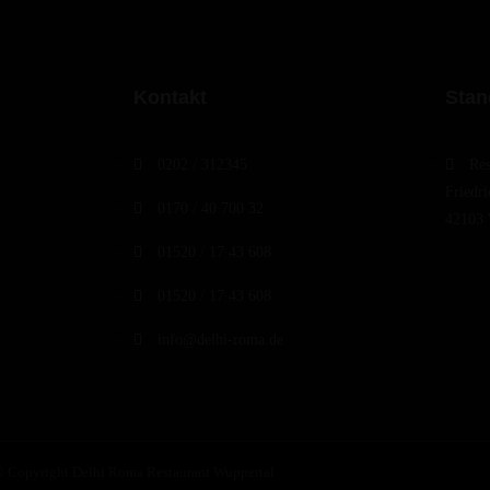
Kontakt
Stan
0202 / 312345
Res
Friedr
0170 / 40 700 32
42103 
01520 / 17 43 608
01520 / 17 43 608
info@delhi-roma.de
 Copyright Delhi Roma Restaurant Wuppertal