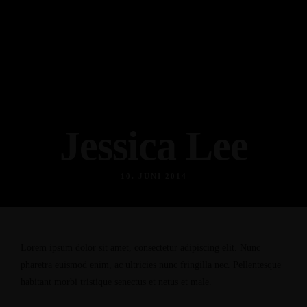
Jessica Lee
10. JUNI 2014
Lorem ipsum dolor sit amet, consectetur adipiscing elit. Nunc
pharetra euismod enim, ac ultricies nunc fringilla nec. Pellentesque
habitant morbi tristique senectus et netus et male.