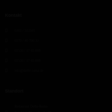
Kontakt
0202 / 312345
0170 / 40 700 32
01520 / 17 43 608
01520 / 17 43 608
info@delhi-roma.de
Standort
Restaurant Delhi-Roma